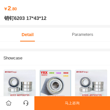
2
￥
.80
销钉6203 17*43*12
Detail
Parameters
Showcase
马上咨询
6312
6200-ZZ
6309 45*100*25