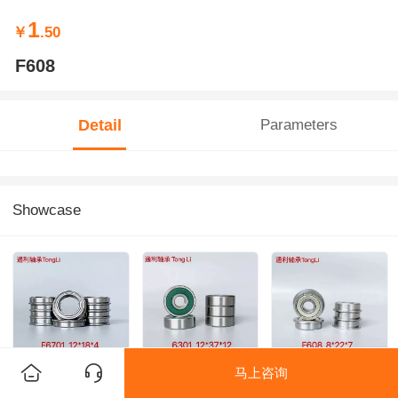
1
￥
.50
F608
Detail
Parameters
Showcase
马上咨询
F6701 12*28*4
6301-2RS
F608