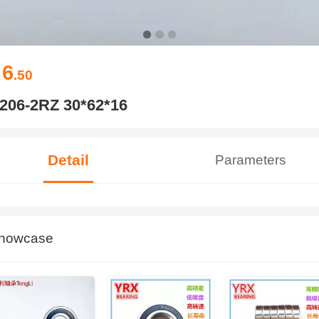
6
￥
.50
206-2RZ 30*62*16
Detail
Parameters
howcase